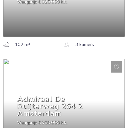
Vraagprijs
€ 325.000
k.k.
102 m²
3 kamers
Admiraal De
Ruijterweg
264
2
Amsterdam
Vraagprijs
€ 950.000
k.k.