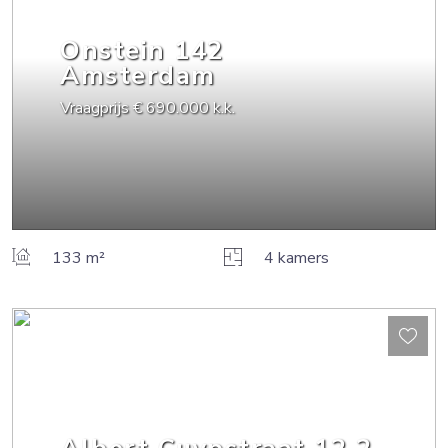
Onstein
142
Amsterdam
Vraagprijs
€ 690.000
k.k.
133 m²
4 kamers