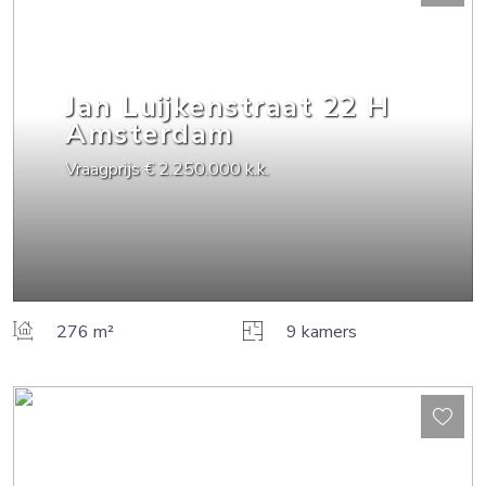
Jan Luijkenstraat
22
H
Amsterdam
Vraagprijs
€ 2.250.000
k.k.
276 m²
9 kamers