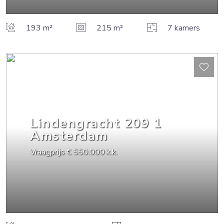
193 m²
215 m²
7 kamers
Lindengracht
209
1
Amsterdam
Vraagprijs
€ 550.000
k.k.