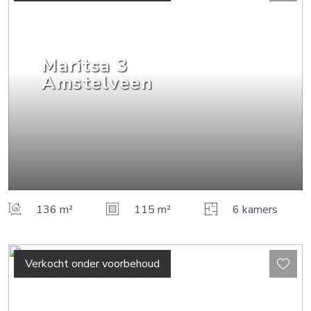
Maritsa
3
Amstelveen
136 m²
115 m²
6 kamers
Verkocht onder voorbehoud