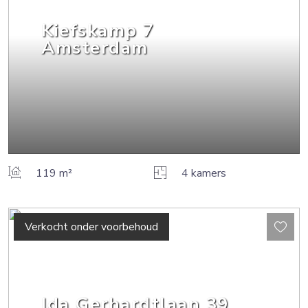
Kiefskamp
7
Amsterdam
119 m²
4 kamers
Verkocht onder voorbehoud
Ida Gerhardtlaan
39