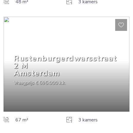
48 m²
3 kamers
Rustenburgerdwarsstraat
2
M
Amsterdam
Vraagprijs
€ 595.000
k.k.
67 m²
3 kamers