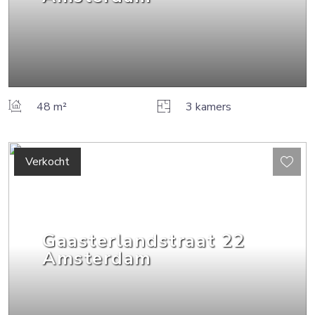
48 m²
3 kamers
Verkocht
Gaasterlandstraat
22
Amsterdam