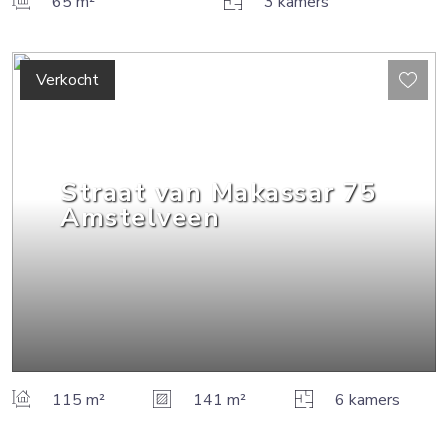
65 m²
3 kamers
Verkocht
Straat van Makassar
75
Amstelveen
115 m²
141 m²
6 kamers