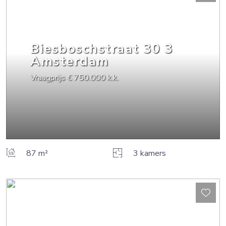
Biesboschstraat
30
3
Amsterdam
Vraagprijs
€ 750.000
k.k.
87 m²
3 kamers