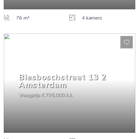
76 m²
4 kamers
Biesboschstraat
13
2
Amsterdam
Vraagprijs
€ 795.000
k.k.