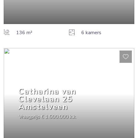
136 m²
6 kamers
Catharina van
Clevelaan
25
Amstelveen
Vraagprijs
€ 1.500.000
k.k.