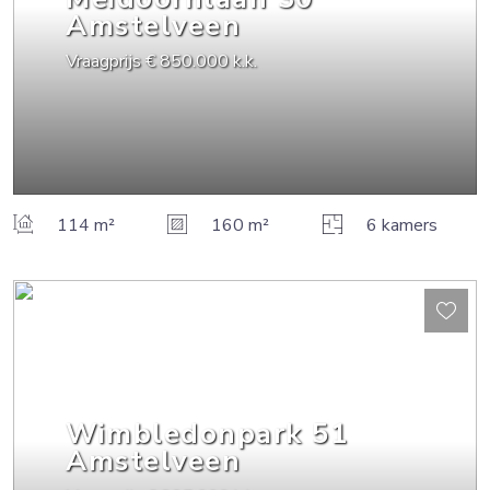
Amstelveen
Vraagprijs
€ 850.000
k.k.
114 m²
160 m²
6 kamers
Wimbledonpark
51
Amstelveen