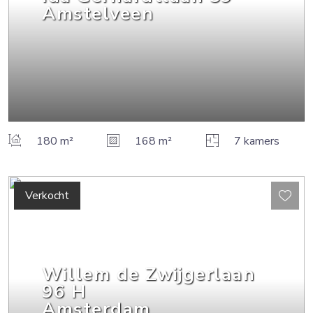
Amstelveen
180 m²
168 m²
7 kamers
Verkocht
Willem de Zwijgerlaan
96
H
Amsterdam