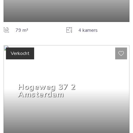
79 m²
4 kamers
Verkocht
Hogeweg
37
2
Amsterdam