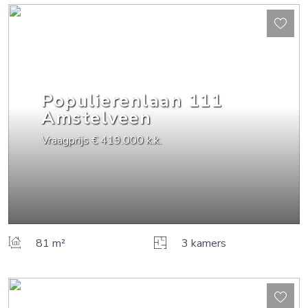
Populierenlaan
111
Amstelveen
Vraagprijs
€ 419.000
k.k.
81 m²
3 kamers