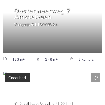
Oostermeerweg
7
Amstelveen
Vraagprijs
€ 1.100.000
k.k.
133 m²
248 m²
6 kamers
Onder bod
Stadionkade
161
4