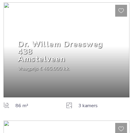
Dr. Willem Dreesweg
438
Amstelveen
Vraagprijs
€ 465.000
k.k.
86 m²
3 kamers