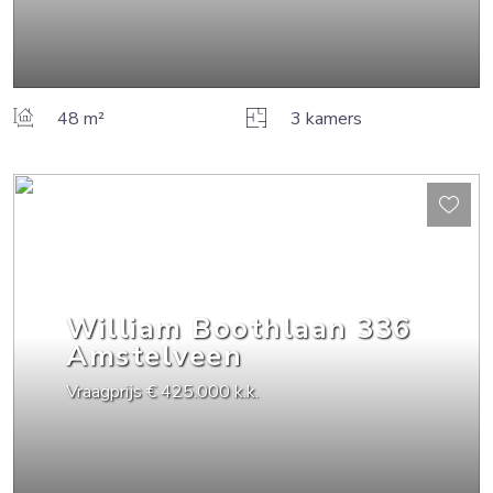
48 m²
3 kamers
William Boothlaan
336
Amstelveen
Vraagprijs
€ 425.000
k.k.