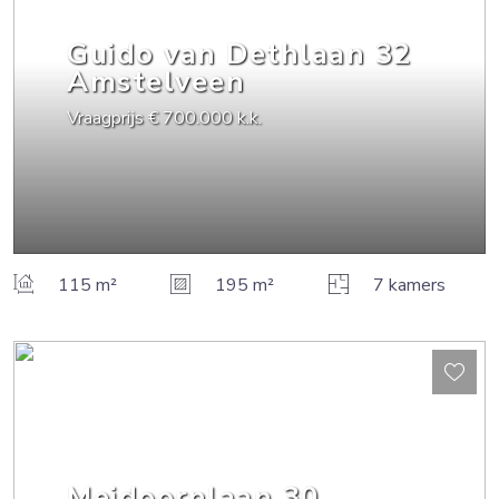
Guido van Dethlaan
32
Amstelveen
Vraagprijs
€ 700.000
k.k.
115 m²
195 m²
7 kamers
Meidoornlaan
30