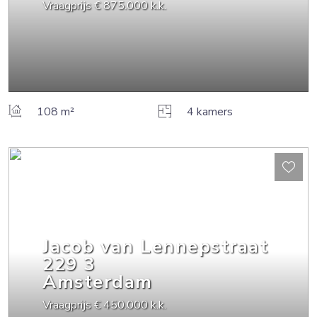
Vraagprijs
€ 875.000
k.k.
108 m²
4 kamers
Jacob van Lennepstraat
229
3
Amsterdam
Vraagprijs
€ 450.000
k.k.