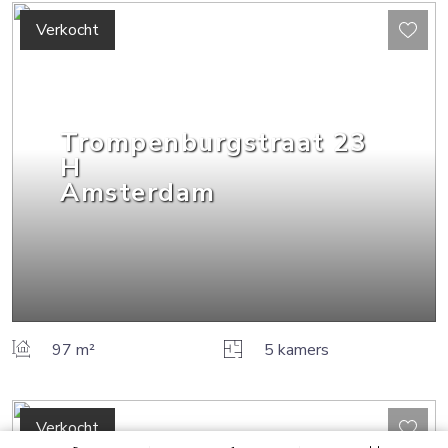
Verkocht
Trompenburgstraat
23
H
Amsterdam
97 m²
5 kamers
Verkocht