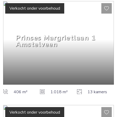
Verkocht onder voorbehoud
Prinses Margrietlaan
1
Amstelveen
406 m²
1.018 m²
13 kamers
Verkocht onder voorbehoud