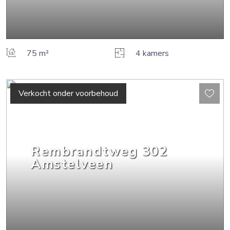
75 m²
4 kamers
Verkocht onder voorbehoud
Rembrandtweg
302
Amstelveen