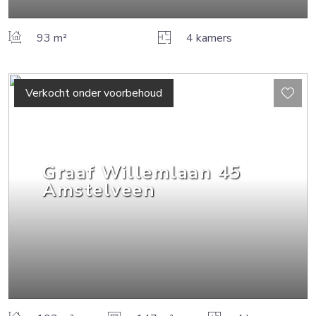
93 m²
4 kamers
Verkocht onder voorbehoud
Graaf Willemlaan
45
Amstelveen