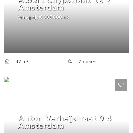
Albert Cuypstraat
12
2
Amsterdam
Vraagprijs
€ 395.000
k.k.
42 m²
2 kamers
Anton Verheijstraat
9
4
Amsterdam