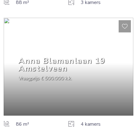
88 m²
3 kamers
Anna Blamanlaan
19
Amstelveen
Vraagprijs
€ 500.000
k.k.
86 m²
4 kamers