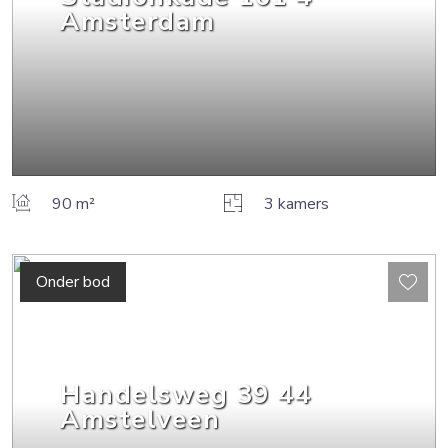
Amsterdam
90 m²
3 kamers
Onder bod
Handelsweg
39
44
Amstelveen