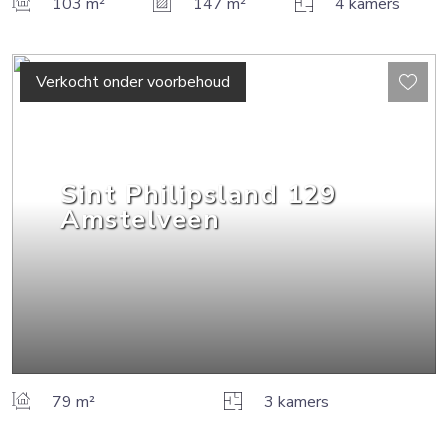
103 m²
147 m²
4 kamers
Verkocht onder voorbehoud
Sint Philipsland
129
Amstelveen
79 m²
3 kamers