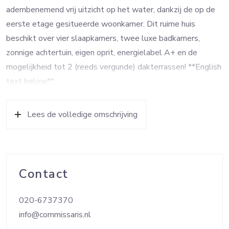
adembenemend vrij uitzicht op het water, dankzij de op de
eerste etage gesitueerde woonkamer. Dit ruime huis
beschikt over vier slaapkamers, twee luxe badkamers,
zonnige achtertuin, eigen oprit, energielabel A+ en de
mogelijkheid tot 2 (reeds vergunde) dakterrassen! **English
text below**
INDELING
Lees de volledige omschrijving
Begane grond:
Via de eigen oprit is de woning aan de zijkant toegankelijk.
Bij binnenkomst kom je in een imposante hal met voldoende
ruimte voor een garderobe. Vanuit de hal zijn de
Contact
verschillende slaapkamers bereikbaar, evenals een vaste
trap die leidt naar het woongedeelte op de eerste etage.
020-6737370
Aan de tuinzijde bevindt zich de master bedroom met een
info@commissaris.nl
en-suite badkamer en een inloopkast, wat een echte