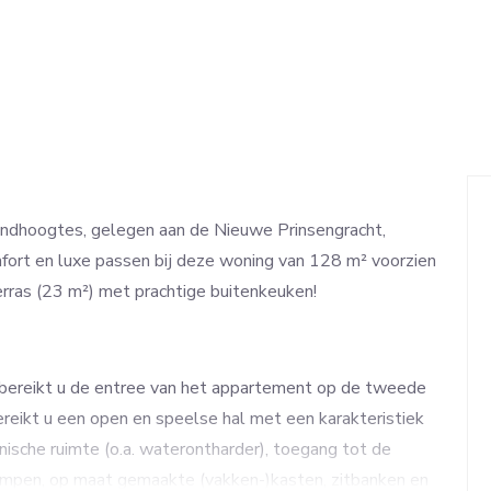
ondhoogtes, gelegen aan de Nieuwe Prinsengracht,
fort en luxe passen bij deze woning van 128 m² voorzien
rras (23 m²) met prachtige buitenkeuken!
 bereikt u de entree van het appartement op de tweede
ereikt u een open en speelse hal met een karakteristiek
nische ruimte (o.a. waterontharder), toegang tot de
mpen, op maat gemaakte (vakken-)kasten, zitbanken en