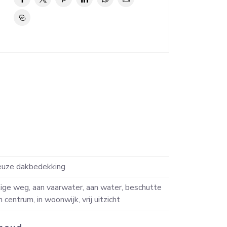
Gebouwg
euze dakbedekking
Inhoud
ige weg, aan vaarwater, aan water, beschutte
Indeli
in centrum, in woonwijk, vrij uitzicht
Aantal 