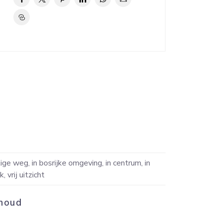
Externe 
ige weg, in bosrijke omgeving, in centrum, in
Inhoud
 vrij uitzicht
Indeli
houd
Aantal 