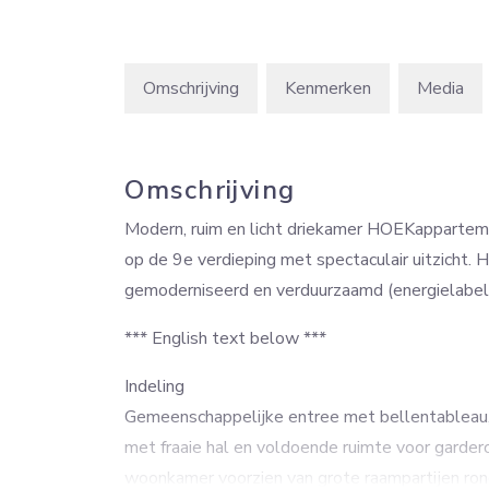
Omschrijving
Kenmerken
Media
Omschrijving
Modern, ruim en licht driekamer HOEKappartem
op de 9e verdieping met spectaculair uitzicht. 
gemoderniseerd en verduurzaamd (energielabel 
*** English text below ***
Indeling
Gemeenschappelijke entree met bellentableau, 
met fraaie hal en voldoende ruimte voor garder
woonkamer voorzien van grote raampartijen ron