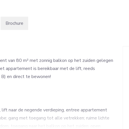
Brochure
ent van 80 m² met zonnig balkon op het zuiden gelegen
Het appartement is bereikbaar met de lift, reeds
B) en direct te bewonen!
lift naar de negende verdieping, entree appartement
obe; gang met toegang tot alle vetrekken; ruime lichte
dom, toegang naar het balkon op het zuiden; open