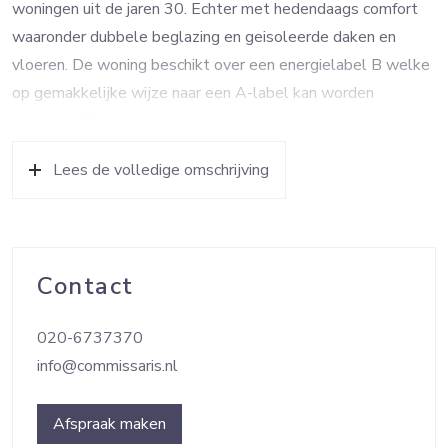
woningen uit de jaren 30. Echter met hedendaags comfort
waaronder dubbele beglazing en geisoleerde daken en
vloeren. De woning beschikt over een energielabel B welke
op gemakkelijke wijze naar een A-label kan worden
gebracht. Tevens is gebruikgemaakt van
onderhoudsvriendelijke materialen waardoor de jaarlijkse
Lees de volledige omschrijving
lasten worden beperkt.
Het woningtype is erg populair door de eigentijdse
uitstraling en praktische indeling. De woning is achter de
garage uitgebouwd (niet meegenomen in het aantal m²) met
Contact
een tuinkamer aan de achterzijde, die zeer geschikt is voor
een au-pair, speelkamer of kantoor aan huis. Middels een
020-6737370
stenen uitbouw en daaraan verbonden ook een lichte serre
info@commissaris.nl
heeft u prachtig zicht op de zonnige ruime achtertuin en
moderne vijver.
Afspraak maken
Aan de voorzijde heeft u de mogelijkheid om twee auto’s op