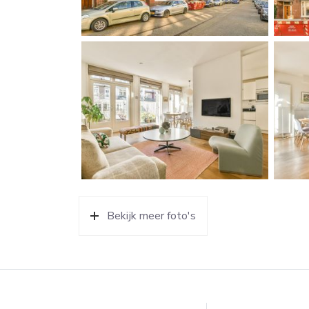
c.q. hobby-/slaapkamer. Tevens dient de rechterz
KENMERKEN
– Bouwjaar 1935
– Woonoppervlakte van ca. 57 m2
– Mogelijkheid tot uitbouw van +- 15 m2 (akk
– Tuin van ca. 46 m2
– Verwarmd tuinhuis van ca. 12m2 met werk-/h
– Moderne en hoogwaardige afwerking
– Zonnige en ruime tuin op het zuidwesten
– CV combi-ketel (2012), eigendom
Bekijk meer foto's
– Dubbele HR beglazing
– Energielabel C
– Maandelijkse VvE bijdrage € 104,-
– Voortdurende erfpacht, canon €451,46 (jaarli
voorwaarden 2019