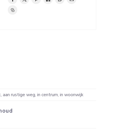
Indeli
, aan rustige weg, in centrum, in woonwijk
Aantal 
houd
Aantal 
Badkame