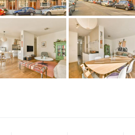
ijde van het tuinhuis als afsluitbare berging.
oord VVE)
obby- of slaapkamer
jkse indexering AB2000), aanvraag onder gunstige