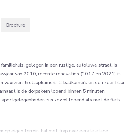
Brochure
familiehuis, gelegen in een rustige, autoluwe straat, is
uwjaar van 2010, recente renovaties (2017 en 2021) is
n voorzien: 5 slaapkamers, 2 badkamers en een zeer fraai
rnaast is de dorpskern lopend binnen 5 minuten
en sportgelegenheden zijn zowel lopend als met de fiets
op eigen terrein, hal met trap naar eerste etage,