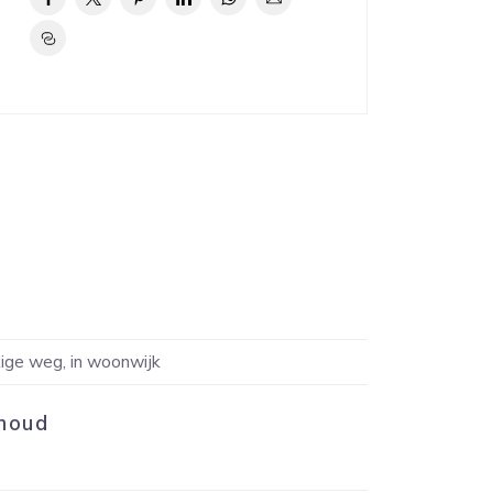
Inhoud
ige weg, in woonwijk
Indeli
houd
Aantal 
Aantal 