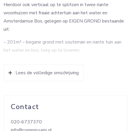
Hierdoor ook verticaal op te splitsen in twee riante
woonhuizen met fraaie achtertuin aan het water en
Amsterdamse Bos, gelegen op EIGEN GROND bestaande
uit:
– 201m² – begane grond met souterrain en riante tuin aan
het water en bos, leeg op te leveren;
– 119m² – 1e verdieping bereikbaar via centraal trappenhuis
met lift, riant terras achterzijde met uitzicht op water, leeg
Lees de volledige omschrijving
op te leveren;
– 54m² – 2e verdieping bereikbaar via centraal trappenhuis
met lift, studio appartement met eigen badkamer en
keuken, leeg op te leveren;
Contact
– 51m² – 2e verdieping bereikbaar via centraal trappenhuis
met lift, studio appartement met eigen badkamer en
020-6737370
keuken, verhuurd tot 14-10-2022;
info@commissaris.nl